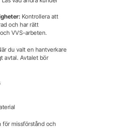
:
Läs vad andra kunder
igheter:
Kontrollera att
rad och har rätt
el- och VVS-arbeten.
 När du valt en hantverkare
gt avtal. Avtalet bör
s
terial
en för missförstånd och