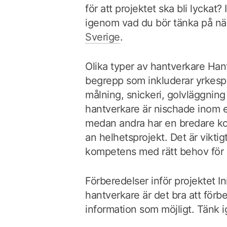
för att projektet ska bli lyckat? 
igenom vad du bör tänka på när
Sverige
.
Olika typer av hantverkare Hant
begrepp som inkluderar yrkespe
målning, snickeri, golvläggni
hantverkare är nischade inom e
medan andra har en bredare ko
an helhetsprojekt. Det är viktig
kompetens med rätt behov för b
Förberedelser inför projektet I
hantverkare är det bra att för
information som möjligt. Tänk 