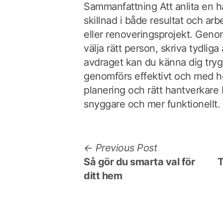
Sammanfattning Att anlita en h
skillnad i både resultat och arb
eller renoveringsprojekt. Genom
välja rätt person, skriva tydlig
avdraget kan du känna dig tryg
genomförs effektivt och med h
planering och rätt hantverkare 
snyggare och mer funktionellt.
Post
Previous
Previous Post
post:
Så gör du smarta val för
T
navigation
ditt hem