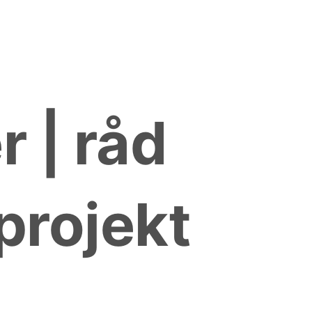
 | råd
 projekt