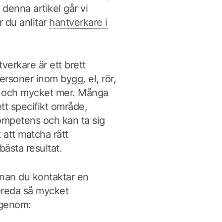
I denna artikel går vi
 du anlitar
hantverkare i
verkare är ett brett
rsoner inom bygg, el, rör,
ng och mycket mer. Många
tt specifikt område,
mpetens och kan ta sig
t att matcha rätt
ästa resultat.
nnan du kontaktar en
bereda så mycket
igenom: