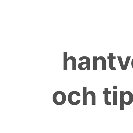
Skip
to
content
hantv
och tip