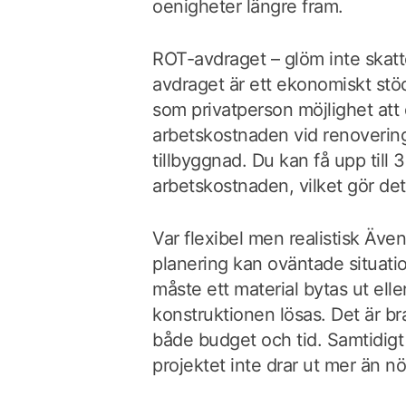
oenigheter längre fram.
ROT-avdraget – glöm inte skat
avdraget är ett ekonomiskt stö
som privatperson möjlighet att 
arbetskostnaden vid renoverin
tillbyggnad. Du kan få upp till
arbetskostnaden, vilket gör det b
Var flexibel men realistisk Äv
planering kan oväntade situati
måste ett material bytas ut elle
konstruktionen lösas. Det är bra a
både budget och tid. Samtidigt b
projektet inte drar ut mer än n