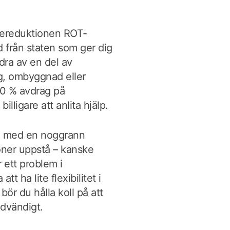
tereduktionen ROT-
d från staten som ger dig
dra av en del av
g, ombyggnad eller
 30 % avdrag på
illigare att anlita hjälp.
en med en noggrann
oner uppstå – kanske
r ett problem i
tt ha lite flexibilitet i
ör du hålla koll på att
ödvändigt.