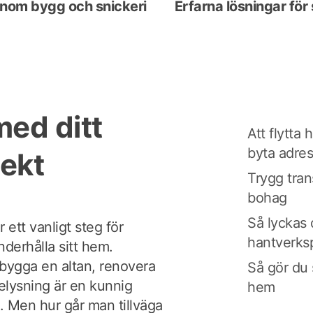
 inom bygg och snickeri
Erfarna lösningar för 
med ditt
Att flytta
byta adre
ekt
Trygg tran
bohag
Så lyckas 
 ett vanligt steg för
hantverks
nderhålla sitt hem.
bygga en altan, renovera
Så gör du 
elysning är en kunnig
hem
. Men hur går man tillväga