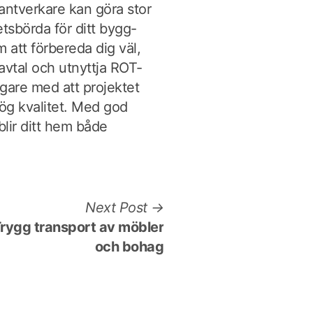
antverkare kan göra stor
etsbörda för ditt bygg-
 att förbereda dig väl,
a avtal och utnyttja ROT-
gare med att projektet
ög kvalitet. Med god
blir ditt hem både
Next
Next Post
post:
rygg transport av möbler
och bohag