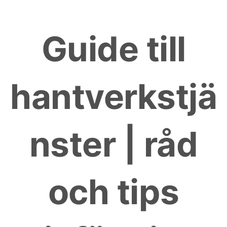
Skip
to
Guide till
content
hantverkstjä
nster | råd
och tips