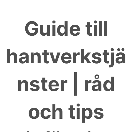
Skip
to
Guide till
content
hantverkstjä
nster | råd
och tips