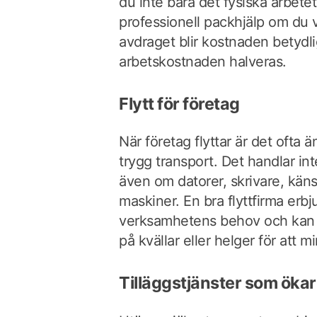
du inte bara det fysiska arbetet
professionell packhjälp om du v
avdraget blir kostnaden betydl
arbetskostnaden halveras.
Flytt för företag
När företag flyttar är det oft
trygg transport. Det handlar in
även om datorer, skrivare, kän
maskiner. En bra flyttfirma erbj
verksamhetens behov och kan ti
på kvällar eller helger för att m
Tilläggstjänster som öka