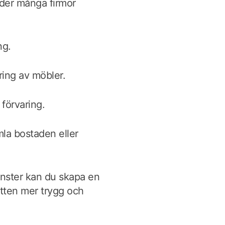
uder många firmor
ng.
ing av möbler.
 förvaring.
mla bostaden eller
nster kan du skapa en
ytten mer trygg och