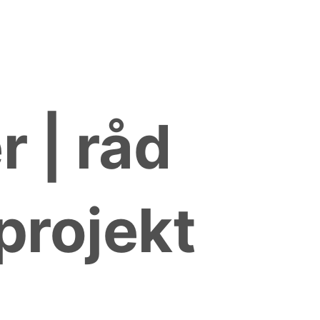
 | råd
 projekt