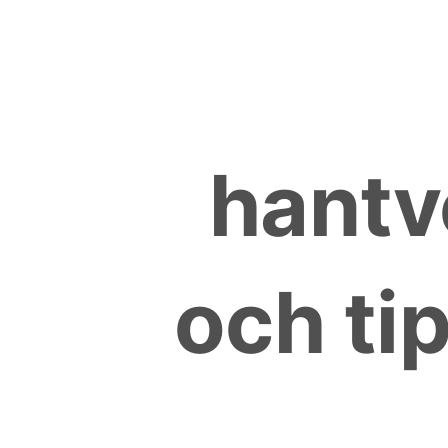
Skip
to
content
hantv
och tip