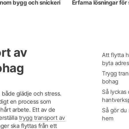
 inom bygg och snickeri
Erfarna lösningar för 
rt av
Att flytta
byta adre
ohag
Trygg tran
bohag
Så lyckas 
d både glädje och stress.
hantverks
digt en process som
hårt arbete. Ett av de
Så gör du 
erställa
trygg transport av
hem
äger ska flyttas från ett