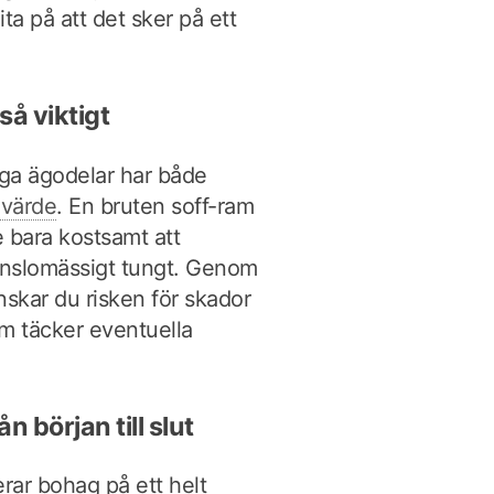
lita på att det sker på ett
så viktigt
iga ägodelar har både
 värde
. En bruten soff-ram
e bara kostsamt att
känslomässigt tungt. Genom
inskar du risken för skador
m täcker eventuella
n början till slut
erar bohag på ett helt