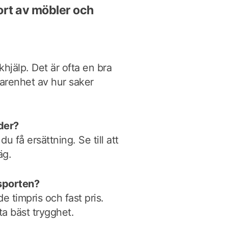
ort av möbler och
hjälp. Det är ofta en bra
farenhet av hur saker
der?
u få ersättning. Se till att
äg.
nsporten?
de timpris och fast pris.
fta bäst trygghet.