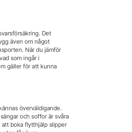
nsvarsförsäkring. Det
trygg även om något
nsporten. När du jämför
 vad som ingår i
om gäller för att kunna
t kännas överväldigande.
sängar och soffor är svåra
tt boka flytthjälp slipper