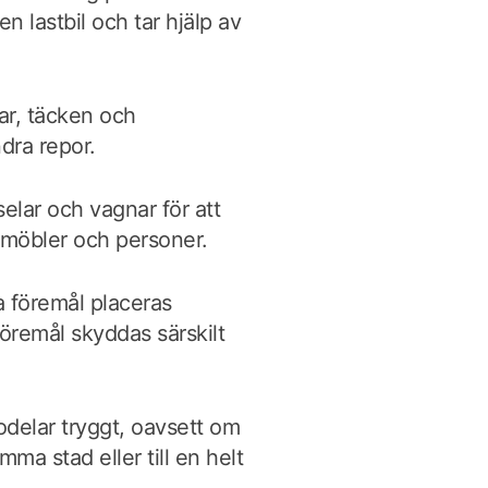
n lastbil och tar hjälp av
ar, täcken och
ndra repor.
elar och vagnar för att
möbler och personer.
 föremål placeras
föremål skyddas särskilt
odelar tryggt, oavsett om
ma stad eller till en helt