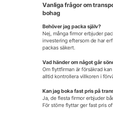
Vanliga frågor om transp
bohag
Behöver jag packa själv?
Nej, många firmor erbjuder pack
investering eftersom de har er
packas säkert.
Vad händer om något går sön
Om flyttfirman är försäkrad kan d
alltid kontrollera villkoren i förv
Kan jag boka fast pris på tra
Ja, de flesta firmor erbjuder bå
För större flyttar ger fast pris o