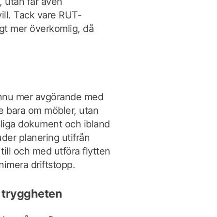
, utan får även
ill. Tack vare RUT-
igt mer överkomlig, då
a ännu mer avgörande med
te bara om möbler, utan
sliga dokument och ibland
uder planering utifrån
ll och med utföra flytten
inimera driftstopp.
r tryggheten